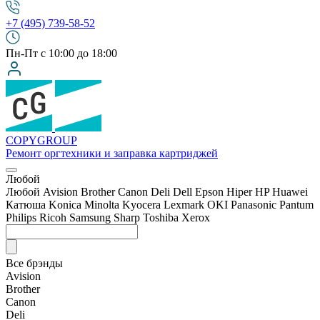
+7 (495) 739-58-52
Пн-Пт с 10:00 до 18:00
COPY
GROUP
Ремонт оргтехники
и заправка картриджей
Любой
Любой
Avision
Brother
Canon
Deli
Dell
Epson
Hiper
HP
Huawei
Катюша
Konica Minolta
Kyocera
Lexmark
OKI
Panasonic
Pantum
Philips
Ricoh
Samsung
Sharp
Toshiba
Xerox
Все брэнды
Avision
Brother
Canon
Deli