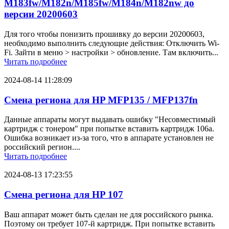
M183fw/M182n/M185fw/M184n/M182nw до
версии 20200603
Для того чтобы понизить прошивку до версии 20200603,
необходимо выполнить следующие действия: Отключить Wi-
Fi. Зайти в меню > настройки > обновление. Там включить...
Читать подробнее
2024-08-14 11:28:09
Смена региона для HP MFP135 / MFP137fn
Данные аппараты могут выдавать ошибку "Несовместимый
картридж с тонером" при попытке вставить картридж 106a.
Ошибка возникает из-за того, что в аппарате установлен не
российский регион....
Читать подробнее
2024-08-13 17:23:55
Смена региона для HP 107
Ваш аппарат может быть сделан не для российского рынка.
Поэтому он требует 107-й картридж. При попытке вставить