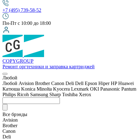
+7 (495) 739-58-52
Пн-Пт с 10:00 до 18:00
COPY
GROUP
Ремонт оргтехники
и заправка картриджей
Любой
Любой
Avision
Brother
Canon
Deli
Dell
Epson
Hiper
HP
Huawei
Катюша
Konica Minolta
Kyocera
Lexmark
OKI
Panasonic
Pantum
Philips
Ricoh
Samsung
Sharp
Toshiba
Xerox
Все брэнды
Avision
Brother
Canon
Deli