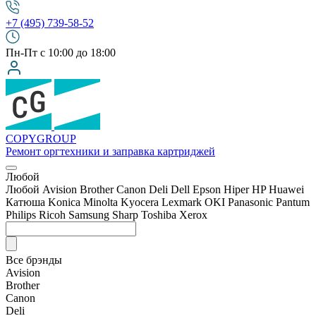
+7 (495) 739-58-52
Пн-Пт с 10:00 до 18:00
COPY
GROUP
Ремонт оргтехники
и заправка картриджей
Любой
Любой
Avision
Brother
Canon
Deli
Dell
Epson
Hiper
HP
Huawei
Катюша
Konica Minolta
Kyocera
Lexmark
OKI
Panasonic
Pantum
Philips
Ricoh
Samsung
Sharp
Toshiba
Xerox
Все брэнды
Avision
Brother
Canon
Deli