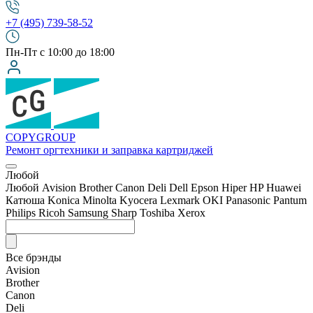
+7 (495) 739-58-52
Пн-Пт с 10:00 до 18:00
COPY
GROUP
Ремонт оргтехники
и заправка картриджей
Любой
Любой
Avision
Brother
Canon
Deli
Dell
Epson
Hiper
HP
Huawei
Катюша
Konica Minolta
Kyocera
Lexmark
OKI
Panasonic
Pantum
Philips
Ricoh
Samsung
Sharp
Toshiba
Xerox
Все брэнды
Avision
Brother
Canon
Deli