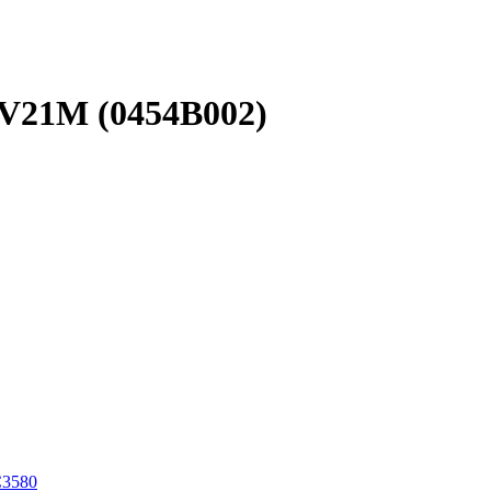
V21M (0454B002)
3580