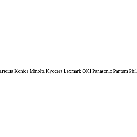
атюша
Konica Minolta
Kyocera
Lexmark
OKI
Panasonic
Pantum
Phil