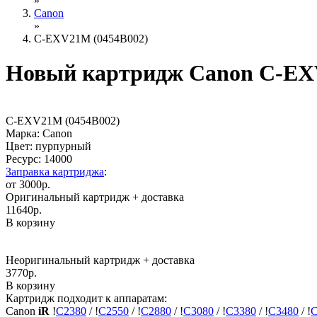
»
Canon
»
C-EXV21M (0454B002)
Новый картридж Canon C-EX
C-EXV21M (0454B002)
Марка: Canon
Цвет: пурпурный
Ресурс:
14000
Заправка картриджа
:
от 3000р.
Оригинальный картридж
+ доставка
11640
р.
В корзину
Неоригинальный картридж
+ доставка
3770
р.
В корзину
Картридж подходит к аппаратам:
Canon
iR
!
C2380
/
!
C2550
/
!
C2880
/
!
C3080
/
!
C3380
/
!
C3480
/
!
C