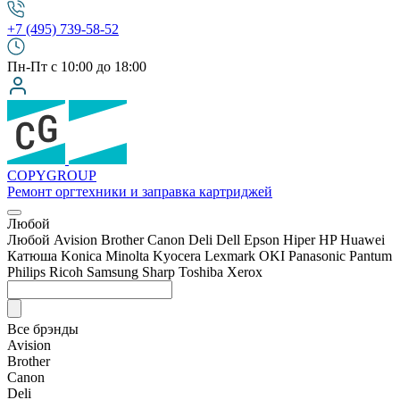
+7 (495) 739-58-52
Пн-Пт с 10:00 до 18:00
COPY
GROUP
Ремонт оргтехники
и заправка картриджей
Любой
Любой
Avision
Brother
Canon
Deli
Dell
Epson
Hiper
HP
Huawei
Катюша
Konica Minolta
Kyocera
Lexmark
OKI
Panasonic
Pantum
Philips
Ricoh
Samsung
Sharp
Toshiba
Xerox
Все брэнды
Avision
Brother
Canon
Deli