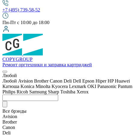
+7 (495) 739-58-52
Пн-Пт с 10:00 до 18:00
COPY
GROUP
Ремонт оргтехники
и заправка картриджей
Любой
Любой
Avision
Brother
Canon
Deli
Dell
Epson
Hiper
HP
Huawei
Катюша
Konica Minolta
Kyocera
Lexmark
OKI
Panasonic
Pantum
Philips
Ricoh
Samsung
Sharp
Toshiba
Xerox
Все брэнды
Avision
Brother
Canon
Deli