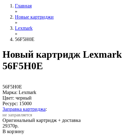
Главная
»
Новые картриджи
»
Lexmark
»
56F5H0E
Новый картридж Lexmark
56F5H0E
56F5H0E
Марка: Lexmark
Цвет: черный
Ресурс:
15000
Заправка картриджа
:
не заправляется
Оригинальный картридж
+ доставка
29370
р.
В корзину