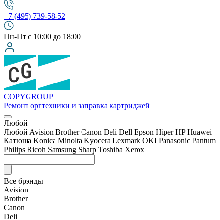
+7 (495) 739-58-52
Пн-Пт с 10:00 до 18:00
COPY
GROUP
Ремонт оргтехники
и заправка картриджей
Любой
Любой
Avision
Brother
Canon
Deli
Dell
Epson
Hiper
HP
Huawei
Катюша
Konica Minolta
Kyocera
Lexmark
OKI
Panasonic
Pantum
Philips
Ricoh
Samsung
Sharp
Toshiba
Xerox
Все брэнды
Avision
Brother
Canon
Deli