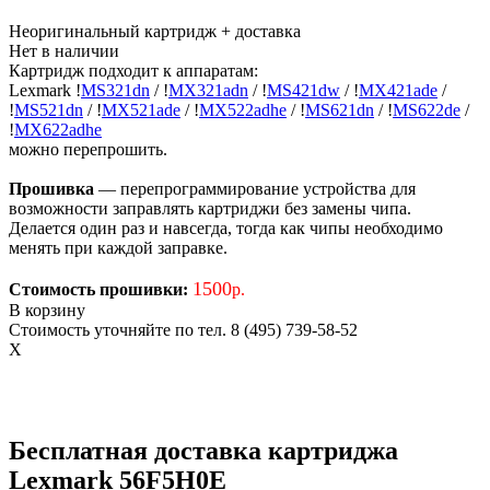
Неоригинальный картридж
+ доставка
Нет в наличии
Картридж подходит к аппаратам:
Lexmark
!
MS321dn
/
!
MX321adn
/
!
MS421dw
/
!
MX421ade
/
!
MS521dn
/
!
MX521ade
/
!
MX522adhe
/
!
MS621dn
/
!
MS622de
/
!
MX622adhe
можно перепрошить.
Прошивка
— перепрограммирование устройства для
возможности заправлять картриджи без замены чипа.
Делается один раз и навсегда, тогда как чипы необходимо
менять при каждой заправке.
1500
Стоимость прошивки:
р.
В корзину
Стоимость уточняйте по тел. 8 (495) 739-58-52
X
Бесплатная доставка картриджа
Lexmark 56F5H0E