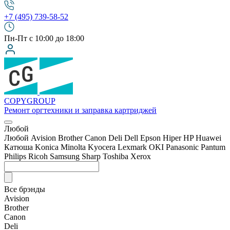
+7 (495) 739-58-52
Пн-Пт с 10:00 до 18:00
COPY
GROUP
Ремонт оргтехники
и заправка картриджей
Любой
Любой
Avision
Brother
Canon
Deli
Dell
Epson
Hiper
HP
Huawei
Катюша
Konica Minolta
Kyocera
Lexmark
OKI
Panasonic
Pantum
Philips
Ricoh
Samsung
Sharp
Toshiba
Xerox
Все брэнды
Avision
Brother
Canon
Deli