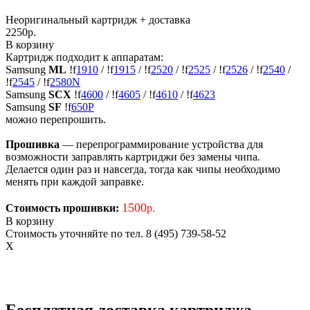
Неоригинальный картридж
+ доставка
2250
р.
В корзину
Картридж подходит к аппаратам:
Samsung
ML
!
f
1910
/
!
f
1915
/
!
f
2520
/
!
f
2525
/
!
f
2526
/
!
f
2540
/
!
f
2545
/
!
f
2580N
Samsung
SCX
!
f
4600
/
!
f
4605
/
!
f
4610
/
!
f
4623
Samsung
SF
!
f
650P
можно перепрошить.
Прошивка
— перепрограммирование устройства для
возможности заправлять картриджи без замены чипа.
Делается один раз и навсегда, тогда как чипы необходимо
менять при каждой заправке.
1500
Стоимость прошивки:
р.
В корзину
Стоимость уточняйте по тел. 8 (495) 739-58-52
X
Бесплатная доставка картриджа