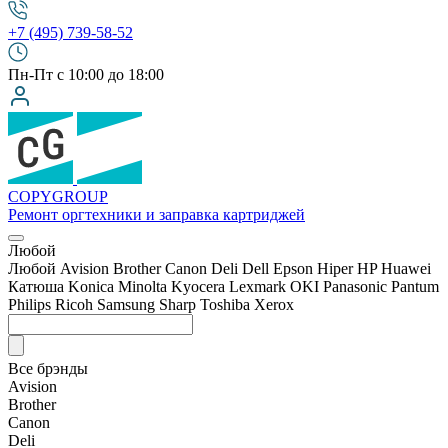
+7 (495) 739-58-52
Пн-Пт с 10:00 до 18:00
COPY
GROUP
Ремонт оргтехники
и заправка картриджей
Любой
Любой
Avision
Brother
Canon
Deli
Dell
Epson
Hiper
HP
Huawei
Катюша
Konica Minolta
Kyocera
Lexmark
OKI
Panasonic
Pantum
Philips
Ricoh
Samsung
Sharp
Toshiba
Xerox
Все брэнды
Avision
Brother
Canon
Deli