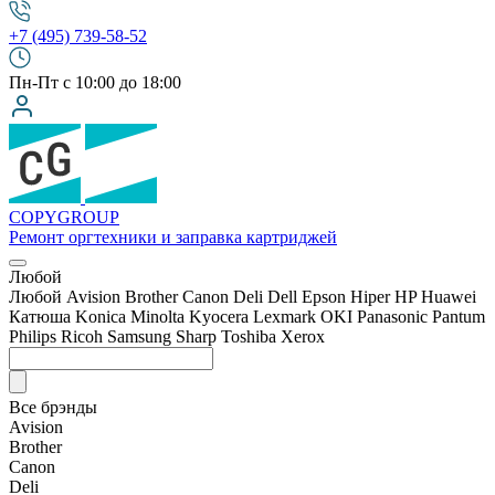
+7 (495) 739-58-52
Пн-Пт с 10:00 до 18:00
COPY
GROUP
Ремонт оргтехники
и заправка картриджей
Любой
Любой
Avision
Brother
Canon
Deli
Dell
Epson
Hiper
HP
Huawei
Катюша
Konica Minolta
Kyocera
Lexmark
OKI
Panasonic
Pantum
Philips
Ricoh
Samsung
Sharp
Toshiba
Xerox
Все брэнды
Avision
Brother
Canon
Deli