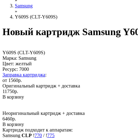
»
Samsung
»
Y609S (CLT-Y609S)
Новый картридж Samsung Y60
Y609S (CLT-Y609S)
Марка: Samsung
Цвет: желтый
Ресурс:
7000
Заправка картриджа
:
от 1560р.
Оригинальный картридж
+ доставка
11750
р.
В корзину
Неоригинальный картридж
+ доставка
6460
р.
В корзину
Картридж подходит к аппаратам:
Samsung
CLP
!
770
/
!
775