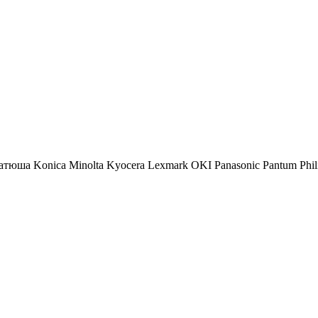
атюша
Konica Minolta
Kyocera
Lexmark
OKI
Panasonic
Pantum
Phil