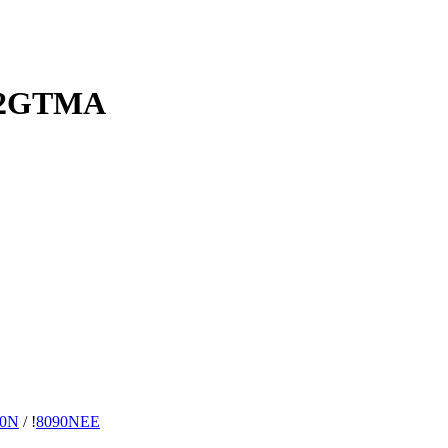
62GTMA
80N
/
!
8090NEE