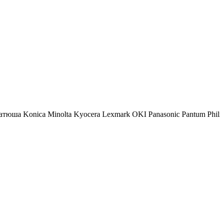
атюша
Konica Minolta
Kyocera
Lexmark
OKI
Panasonic
Pantum
Phil