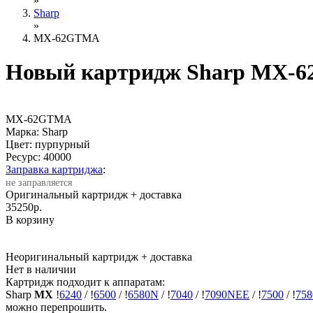
»
Sharp
»
MX-62GTMA
Новый картридж Sharp MX-
MX-62GTMA
Марка: Sharp
Цвет: пурпурный
Ресурс:
40000
Заправка картриджа
:
не заправляется
Оригинальный картридж
+ доставка
35250
р.
В корзину
Неоригинальный картридж
+ доставка
Нет в наличии
Картридж подходит к аппаратам:
Sharp
MX
!
6240
/
!
6500
/
!
6580N
/
!
7040
/
!
7090NEE
/
!
7500
/
!
75
можно перепрошить.