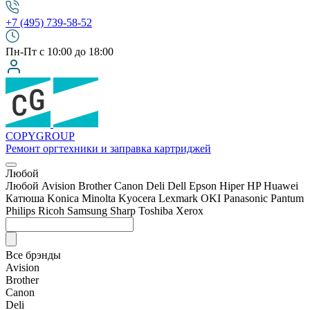
+7 (495) 739-58-52
Пн-Пт с 10:00 до 18:00
COPY
GROUP
Ремонт оргтехники
и заправка картриджей
Любой
Любой
Avision
Brother
Canon
Deli
Dell
Epson
Hiper
HP
Huawei
Катюша
Konica Minolta
Kyocera
Lexmark
OKI
Panasonic
Pantum
Philips
Ricoh
Samsung
Sharp
Toshiba
Xerox
Все брэнды
Avision
Brother
Canon
Deli