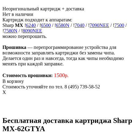
Неоригинальный картридж
+ доставка
Нет в наличии
Картридж подходит к аппаратам:
Sharp
MX
!
6240
/
!
6500
/
!
6580N
/
!
7040
/
!
7090NEE
/
!
7500
/
!
7580N
/
!
8090NEE
можно перепрошить.
Прошивка
— перепрограммирование устройства для
возможности заправлять картриджи без замены чипа.
Делается один раз и навсегда, тогда как чипы необходимо
менять при каждой заправке.
1500
Стоимость прошивки:
р.
В корзину
Стоимость уточняйте по тел. 8 (495) 739-58-52
X
Бесплатная доставка картриджа Sharp
MX-62GTYA