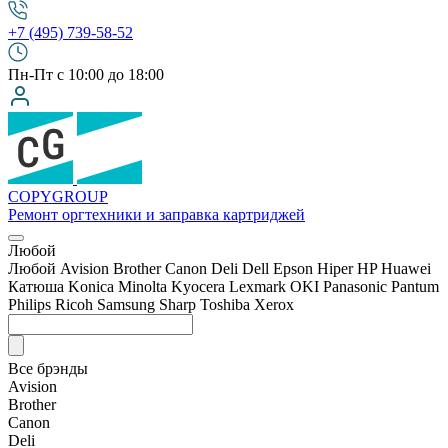
+7 (495) 739-58-52
Пн-Пт с 10:00 до 18:00
COPY
GROUP
Ремонт оргтехники
и заправка картриджей
Любой
Любой
Avision
Brother
Canon
Deli
Dell
Epson
Hiper
HP
Huawei
Катюша
Konica Minolta
Kyocera
Lexmark
OKI
Panasonic
Pantum
Philips
Ricoh
Samsung
Sharp
Toshiba
Xerox
Все брэнды
Avision
Brother
Canon
Deli