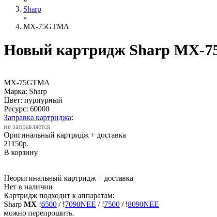
»
Sharp
»
MX-75GTMA
Новый картридж Sharp MX-
MX-75GTMA
Марка: Sharp
Цвет: пурпурный
Ресурс:
60000
Заправка картриджа
:
не заправляется
Оригинальный картридж
+ доставка
21150
р.
В корзину
Неоригинальный картридж
+ доставка
Нет в наличии
Картридж подходит к аппаратам:
Sharp
MX
!
6500
/
!
7090NEE
/
!
7500
/
!
8090NEE
можно перепрошить.