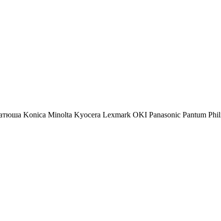
атюша
Konica Minolta
Kyocera
Lexmark
OKI
Panasonic
Pantum
Phil