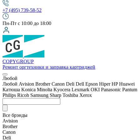
+7 (495) 739-58-52
Пн-Пт с 10:00 до 18:00
COPY
GROUP
Ремонт оргтехники
и заправка картриджей
Любой
Любой
Avision
Brother
Canon
Deli
Dell
Epson
Hiper
HP
Huawei
Катюша
Konica Minolta
Kyocera
Lexmark
OKI
Panasonic
Pantum
Philips
Ricoh
Samsung
Sharp
Toshiba
Xerox
Все брэнды
Avision
Brother
Canon
Deli