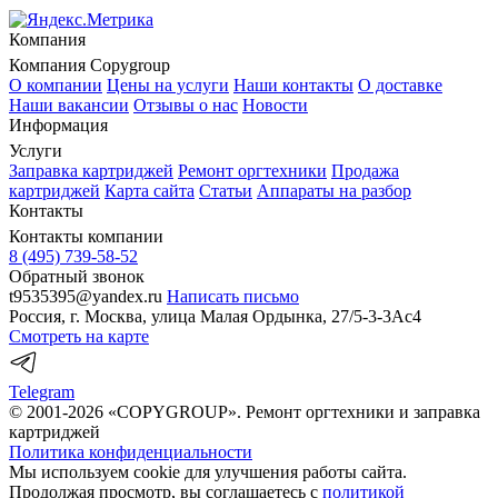
Компания
Компания Copygroup
О компании
Цены на услуги
Наши контакты
О доставке
Наши вакансии
Отзывы о нас
Новости
Информация
Услуги
Заправка картриджей
Ремонт оргтехники
Продажа
картриджей
Карта сайта
Статьи
Аппараты на разбор
Контакты
Контакты компании
8 (495) 739-58-52
Обратный звонок
t9535395@yandex.ru
Написать письмо
Россия
, г.
Москва
,
улица Малая Ордынка, 27/5-3-3Ас4
Смотреть на карте
Telegram
© 2001-2026 «COPYGROUP».
Ремонт оргтехники и заправка
картриджей
Политика конфиденциальности
Мы используем cookie для улучшения работы сайта.
Продолжая просмотр, вы соглашаетесь с
политикой