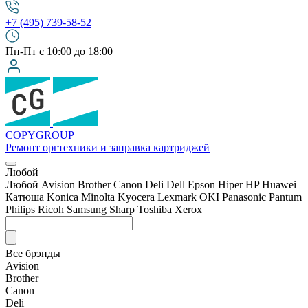
+7 (495) 739-58-52
Пн-Пт с 10:00 до 18:00
COPY
GROUP
Ремонт оргтехники
и заправка картриджей
Любой
Любой
Avision
Brother
Canon
Deli
Dell
Epson
Hiper
HP
Huawei
Катюша
Konica Minolta
Kyocera
Lexmark
OKI
Panasonic
Pantum
Philips
Ricoh
Samsung
Sharp
Toshiba
Xerox
Все брэнды
Avision
Brother
Canon
Deli