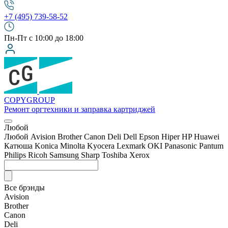
+7 (495) 739-58-52
Пн-Пт с 10:00 до 18:00
COPY
GROUP
Ремонт оргтехники
и заправка картриджей
Любой
Любой
Avision
Brother
Canon
Deli
Dell
Epson
Hiper
HP
Huawei
Катюша
Konica Minolta
Kyocera
Lexmark
OKI
Panasonic
Pantum
Philips
Ricoh
Samsung
Sharp
Toshiba
Xerox
Все брэнды
Avision
Brother
Canon
Deli