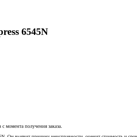
ress 6545N
 с момента получения заказа.
N. Он выявит причину неисправности, оценит стоимость и срок