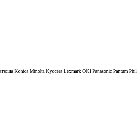
атюша
Konica Minolta
Kyocera
Lexmark
OKI
Panasonic
Pantum
Phil