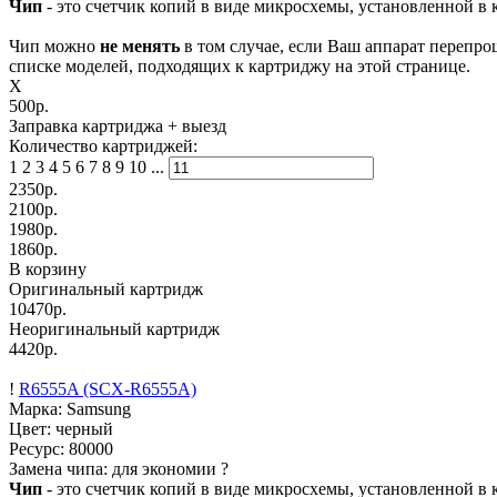
Чип
- это счетчик копий в виде микросхемы, установленной в к
Чип можно
не менять
в том случае, если Ваш аппарат перепро
списке моделей, подходящих к картриджу на этой странице.
X
500р.
Заправка картриджа
+ выезд
Количество картриджей:
1
2
3
4
5
6
7
8
9
10
...
2350
р.
2100
р.
1980
р.
1860
р.
В корзину
Оригинальный картридж
10470р.
Неоригинальный картридж
4420р.
!
R6555A (SCX-R6555A)
Марка: Samsung
Цвет: черный
Ресурс:
80000
Замена чипа: для экономии
?
Чип
- это счетчик копий в виде микросхемы, установленной в к