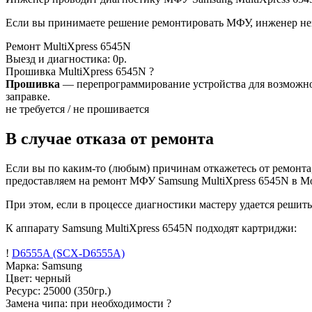
Если вы принимаете решение ремонтировать МФУ, инженер неза
Ремонт
MultiXpress 6545N
Выезд и диагностика:
0р.
Прошивка
MultiXpress 6545N
?
Прошивка
— перепрограммирование устройства для возможност
заправке.
не требуется / не прошивается
В случае отказа от ремонта
Если вы по каким-то (любым) причинам откажетесь от ремонта,
предоставляем на ремонт МФУ Samsung MultiXpress 6545N в Мо
При этом, если в процессе диагностики мастеру удается решит
К аппарату Samsung MultiXpress 6545N подходят картриджи:
!
D6555A (SCX-D6555A)
Марка: Samsung
Цвет: черный
Ресурс:
25000
(350гр.)
Замена чипа: при необходимости
?