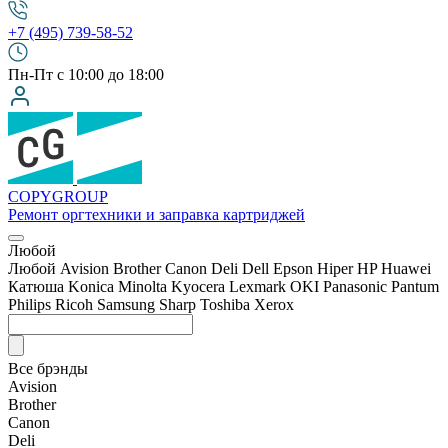
+7 (495) 739-58-52
Пн-Пт с 10:00 до 18:00
COPY
GROUP
Ремонт оргтехники
и заправка картриджей
Любой
Любой
Avision
Brother
Canon
Deli
Dell
Epson
Hiper
HP
Huawei
Катюша
Konica Minolta
Kyocera
Lexmark
OKI
Panasonic
Pantum
Philips
Ricoh
Samsung
Sharp
Toshiba
Xerox
Все брэнды
Avision
Brother
Canon
Deli