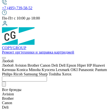
+7 (495) 739-58-52
Пн-Пт с 10:00 до 18:00
COPY
GROUP
Ремонт оргтехники
и заправка картриджей
Любой
Любой
Avision
Brother
Canon
Deli
Dell
Epson
Hiper
HP
Huawei
Катюша
Konica Minolta
Kyocera
Lexmark
OKI
Panasonic
Pantum
Philips
Ricoh
Samsung
Sharp
Toshiba
Xerox
Все брэнды
Avision
Brother
Canon
Deli