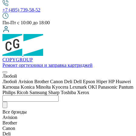
+7 (495) 739-58-52
Пн-Пт с 10:00 до 18:00
COPY
GROUP
Ремонт оргтехники
и заправка картриджей
Любой
Любой
Avision
Brother
Canon
Deli
Dell
Epson
Hiper
HP
Huawei
Катюша
Konica Minolta
Kyocera
Lexmark
OKI
Panasonic
Pantum
Philips
Ricoh
Samsung
Sharp
Toshiba
Xerox
Все брэнды
Avision
Brother
Canon
Deli