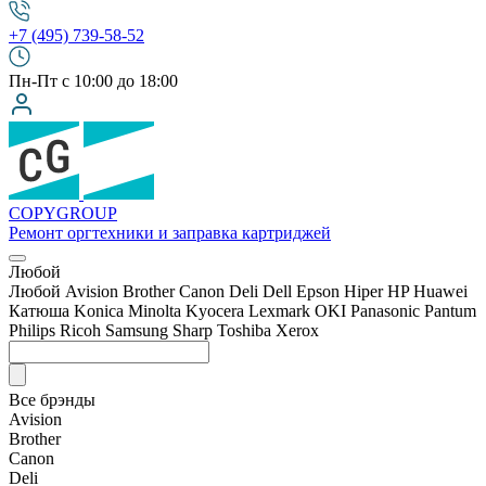
+7 (495) 739-58-52
Пн-Пт с 10:00 до 18:00
COPY
GROUP
Ремонт оргтехники
и заправка картриджей
Любой
Любой
Avision
Brother
Canon
Deli
Dell
Epson
Hiper
HP
Huawei
Катюша
Konica Minolta
Kyocera
Lexmark
OKI
Panasonic
Pantum
Philips
Ricoh
Samsung
Sharp
Toshiba
Xerox
Все брэнды
Avision
Brother
Canon
Deli