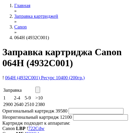
Главная
»
Заправка картриджей
»
Canon
»
064H (4932C001)
Заправка картриджа Canon
064H (4932C001)
!
064H (4932C001)
Ресурс 10400
(200гр.)
Заправка
1
2-4
5-9
>10
2900
2640
2510
2380
Оригинальный картридж
39580
Неоригинальный картридж
12100
Картридж подходит к аппаратам:
Canon
LBP
!
722Cdw