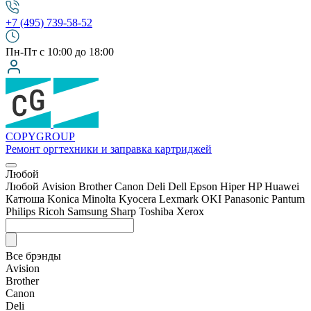
+7 (495) 739-58-52
Пн-Пт с 10:00 до 18:00
COPY
GROUP
Ремонт оргтехники
и заправка картриджей
Любой
Любой
Avision
Brother
Canon
Deli
Dell
Epson
Hiper
HP
Huawei
Катюша
Konica Minolta
Kyocera
Lexmark
OKI
Panasonic
Pantum
Philips
Ricoh
Samsung
Sharp
Toshiba
Xerox
Все брэнды
Avision
Brother
Canon
Deli