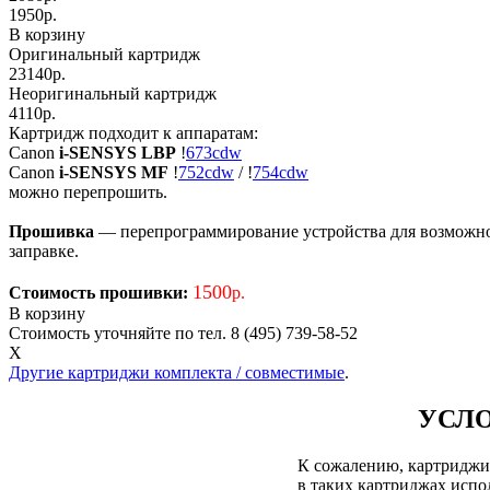
1950
р.
В корзину
Оригинальный картридж
23140р.
Неоригинальный картридж
4110р.
Картридж подходит к аппаратам:
Canon
i-SENSYS LBP
!
673cdw
Canon
i-SENSYS MF
!
752cdw
/
!
754cdw
можно перепрошить.
Прошивка
— перепрограммирование устройства для возможност
заправке.
1500
Стоимость прошивки:
р.
В корзину
Стоимость уточняйте по тел. 8 (495) 739-58-52
X
Другие картриджи комплекта / совместимые
.
УСЛО
К сожалению, картриджи д
в таких картриджах испол