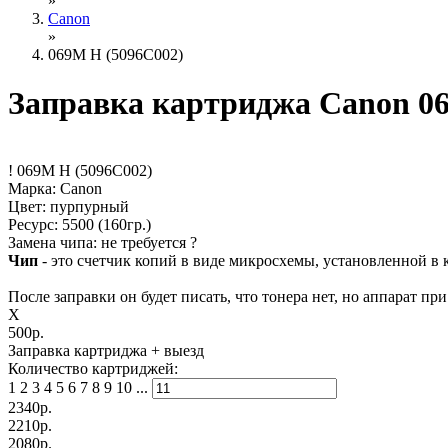
»
Canon
»
069M H (5096C002)
Заправка картриджа Canon 0
!
069M H (5096C002)
Марка: Canon
Цвет: пурпурный
Ресурс:
5500
(160гр.)
Замена чипа: не требуется
?
Чип
- это счетчик копий в виде микросхемы, установленной в к
После заправки он будет писать, что тонера нет, но аппарат пр
X
500р.
Заправка картриджа
+ выезд
Количество картриджей:
1
2
3
4
5
6
7
8
9
10
...
2340
р.
2210
р.
2080
р.