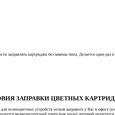
и заправлять картриджи без замены чипа. Делается один раз и 
ВИЯ ЗАПРАВКИ ЦВЕТНЫХ КАРТРИ
ля полноцветных устройств нельзя заправить у Вас в офисе (или
ьзуется мелкодисперсный тонер (как пыль), который разлетится 