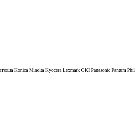
атюша
Konica Minolta
Kyocera
Lexmark
OKI
Panasonic
Pantum
Phil