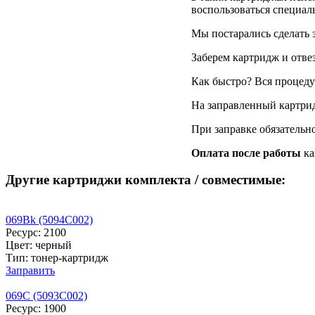
воспользоваться специа
Мы постарались сделать 
Заберем картридж и отве
Как быстро? Вся процедур
На заправленный картри
При заправке обязательн
Оплата после работы
ка
Другие картриджи комплекта / совместимые:
069Bk (5094C002)
Ресурс: 2100
Цвет: черный
Тип: тонер-картридж
Заправить
069C (5093C002)
Ресурс: 1900