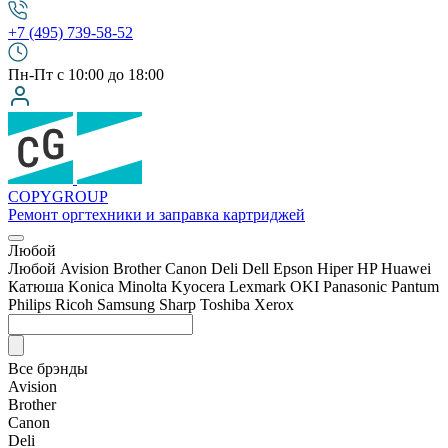
+7 (495) 739-58-52
Пн-Пт с 10:00 до 18:00
COPY
GROUP
Ремонт оргтехники
и заправка картриджей
Любой
Любой
Avision
Brother
Canon
Deli
Dell
Epson
Hiper
HP
Huawei
Катюша
Konica Minolta
Kyocera
Lexmark
OKI
Panasonic
Pantum
Philips
Ricoh
Samsung
Sharp
Toshiba
Xerox
Все брэнды
Avision
Brother
Canon
Deli