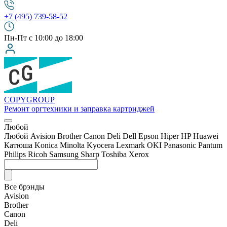
+7 (495) 739-58-52
Пн-Пт с 10:00 до 18:00
COPY
GROUP
Ремонт оргтехники
и заправка картриджей
Любой
Любой
Avision
Brother
Canon
Deli
Dell
Epson
Hiper
HP
Huawei
Катюша
Konica Minolta
Kyocera
Lexmark
OKI
Panasonic
Pantum
Philips
Ricoh
Samsung
Sharp
Toshiba
Xerox
Все брэнды
Avision
Brother
Canon
Deli