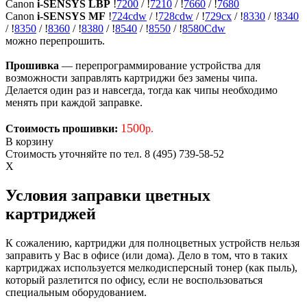
Canon
i-SENSYS LBP
!
7200
/
!
7210
/
!
7660
/
!
7680
Canon
i-SENSYS MF
!
724cdw
/
!
728cdw
/
!
729cx
/
!
8330
/
!
8340
/
!
8350
/
!
8360
/
!
8380
/
!
8540
/
!
8550
/
!
8580Cdw
можно перепрошить.
Прошивка
— перепрограммирование устройства для
возможности заправлять картриджи без замены чипа.
Делается один раз и навсегда, тогда как чипы необходимо
менять при каждой заправке.
1500
Стоимость прошивки:
р.
В корзину
Стоимость уточняйте по тел. 8 (495) 739-58-52
X
Условия заправки цветных
картриджей
К сожалению, картриджи для полноцветных устройств нельзя
заправить у Вас в офисе (или дома). Дело в том, что в таких
картриджах используется мелкодисперсный тонер (как пыль),
который разлетится по офису, если не воспользоваться
специальным оборудованием.