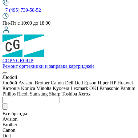
+7 (495) 739-58-52
Пн-Пт с 10:00 до 18:00
COPY
GROUP
Ремонт оргтехники
и заправка картриджей
Любой
Любой
Avision
Brother
Canon
Deli
Dell
Epson
Hiper
HP
Huawei
Катюша
Konica Minolta
Kyocera
Lexmark
OKI
Panasonic
Pantum
Philips
Ricoh
Samsung
Sharp
Toshiba
Xerox
Все брэнды
Avision
Brother
Canon
Deli