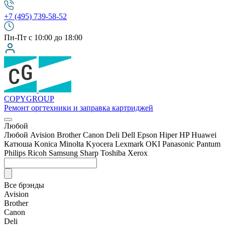
+7 (495) 739-58-52
Пн-Пт с 10:00 до 18:00
COPY
GROUP
Ремонт оргтехники
и заправка картриджей
Любой
Любой
Avision
Brother
Canon
Deli
Dell
Epson
Hiper
HP
Huawei
Катюша
Konica Minolta
Kyocera
Lexmark
OKI
Panasonic
Pantum
Philips
Ricoh
Samsung
Sharp
Toshiba
Xerox
Все брэнды
Avision
Brother
Canon
Deli