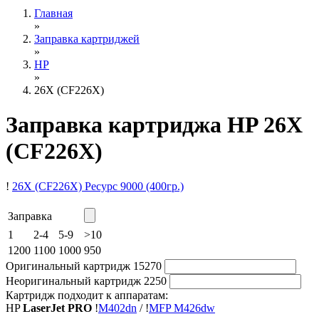
Главная
»
Заправка картриджей
»
HP
»
26X (CF226X)
Заправка картриджа HP 26X
(CF226X)
!
26X (CF226X)
Ресурс 9000
(400гр.)
Заправка
1
2-4
5-9
>10
1200
1100
1000
950
Оригинальный картридж
15270
Неоригинальный картридж
2250
Картридж подходит к аппаратам:
HP
LaserJet PRO
!
M402dn
/
!
MFP M426dw