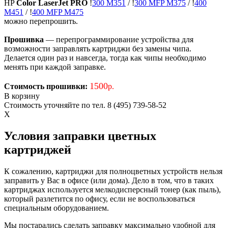
HP
Color LaserJet PRO
!
300 M351
/
!
300 MFP M375
/
!
400
M451
/
!
400 MFP M475
можно перепрошить.
Прошивка
— перепрограммирование устройства для
возможности заправлять картриджи без замены чипа.
Делается один раз и навсегда, тогда как чипы необходимо
менять при каждой заправке.
1500
Стоимость прошивки:
р.
В корзину
Стоимость уточняйте по тел. 8 (495) 739-58-52
X
Условия заправки цветных
картриджей
К сожалению, картриджи для полноцветных устройств нельзя
заправить у Вас в офисе (или дома). Дело в том, что в таких
картриджах используется мелкодисперсный тонер (как пыль),
который разлетится по офису, если не воспользоваться
специальным оборудованием.
Мы постарались сделать заправку максимально удобной для