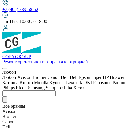
+7 (495) 739-58-52
Пн-Пт с 10:00 до 18:00
COPY
GROUP
Ремонт оргтехники
и заправка картриджей
Любой
Любой
Avision
Brother
Canon
Deli
Dell
Epson
Hiper
HP
Huawei
Катюша
Konica Minolta
Kyocera
Lexmark
OKI
Panasonic
Pantum
Philips
Ricoh
Samsung
Sharp
Toshiba
Xerox
Все брэнды
Avision
Brother
Canon
Deli