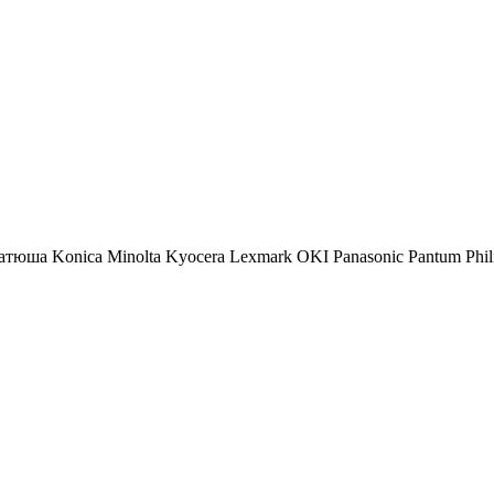
атюша
Konica Minolta
Kyocera
Lexmark
OKI
Panasonic
Pantum
Phil