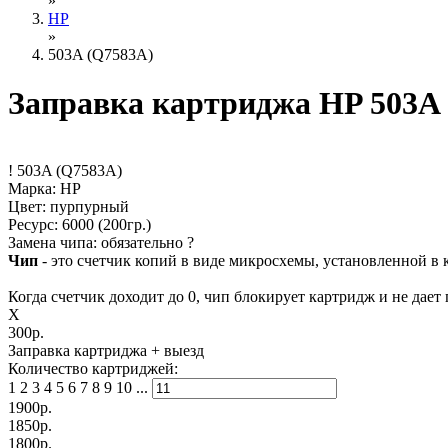
»
HP
»
503A (Q7583A)
Заправка картриджа HP 503A
!
503A (Q7583A)
Марка: HP
Цвет: пурпурный
Ресурс:
6000
(200гр.)
Замена чипа: обязательно
?
Чип
- это счетчик копий в виде микросхемы, установленной в 
Когда счетчик доходит до 0, чип блокирует картридж и не дает 
X
300р.
Заправка картриджа
+ выезд
Количество картриджей:
1
2
3
4
5
6
7
8
9
10
...
1900
р.
1850
р.
1800
р.