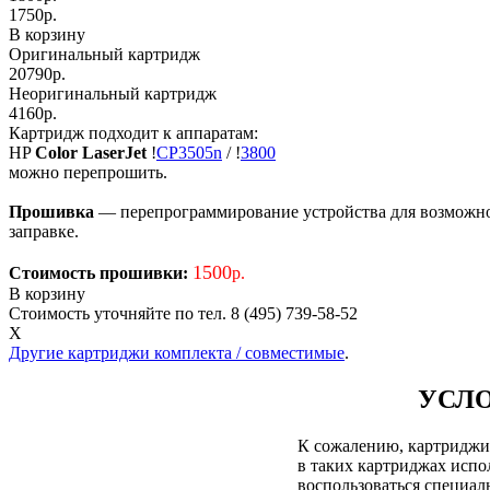
1750
р.
В корзину
Оригинальный картридж
20790р.
Неоригинальный картридж
4160р.
Картридж подходит к аппаратам:
HP
Color LaserJet
!
CP3505n
/
!
3800
можно перепрошить.
Прошивка
— перепрограммирование устройства для возможност
заправке.
1500
Стоимость прошивки:
р.
В корзину
Стоимость уточняйте по тел. 8 (495) 739-58-52
X
Другие картриджи комплекта / совместимые
.
УСЛО
К сожалению, картриджи д
в таких картриджах испол
воспользоваться специа