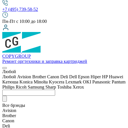
+7 (495) 739-58-52
Пн-Пт с 10:00 до 18:00
COPY
GROUP
Ремонт оргтехники
и заправка картриджей
Любой
Любой
Avision
Brother
Canon
Deli
Dell
Epson
Hiper
HP
Huawei
Катюша
Konica Minolta
Kyocera
Lexmark
OKI
Panasonic
Pantum
Philips
Ricoh
Samsung
Sharp
Toshiba
Xerox
Все брэнды
Avision
Brother
Canon
Deli