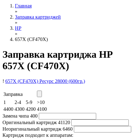
Главная
»
Заправка картриджей
»
HP
»
657X (CF470X)
Заправка картриджа HP
657X (CF470X)
!
657X (CF470X)
Ресурс 28000
(600гр.)
Заправка
1
2-4
5-9
>10
4400
4300
4200
4100
Замена чипа
400
Оригинальный картридж
41120
Неоригинальный картридж
6460
Картридж подходит к аппаратам: