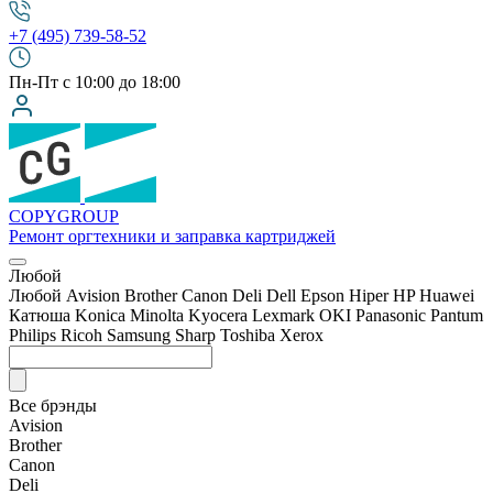
+7 (495) 739-58-52
Пн-Пт с 10:00 до 18:00
COPY
GROUP
Ремонт оргтехники
и заправка картриджей
Любой
Любой
Avision
Brother
Canon
Deli
Dell
Epson
Hiper
HP
Huawei
Катюша
Konica Minolta
Kyocera
Lexmark
OKI
Panasonic
Pantum
Philips
Ricoh
Samsung
Sharp
Toshiba
Xerox
Все брэнды
Avision
Brother
Canon
Deli