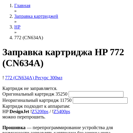
Главная
»
Заправка картриджей
»
HP
»
772 (CN634A)
Заправка картриджа HP 772
(CN634A)
!
772 (CN634A)
Ресурс 300мл
Картридж не заправляется.
Оригинальный картридж
35250
Неоригинальный картридж
11750
Картридж подходит к аппаратам:
HP
DesignJet
!
Z5200ps
/
!
Z5400ps
можно перепрошить.
Прошивка
— перепрограммирование устройства для
возможности заправлять картриджи без замены чипа.