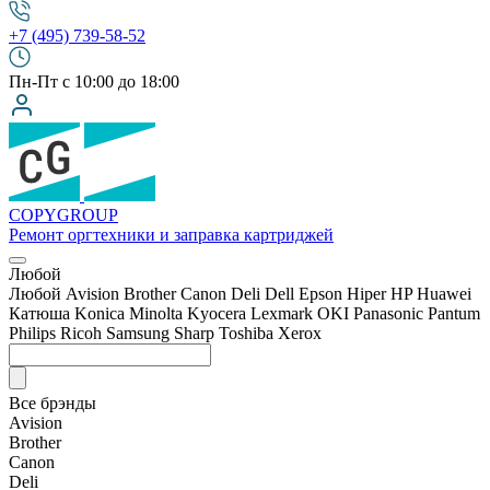
+7 (495) 739-58-52
Пн-Пт с 10:00 до 18:00
COPY
GROUP
Ремонт оргтехники
и заправка картриджей
Любой
Любой
Avision
Brother
Canon
Deli
Dell
Epson
Hiper
HP
Huawei
Катюша
Konica Minolta
Kyocera
Lexmark
OKI
Panasonic
Pantum
Philips
Ricoh
Samsung
Sharp
Toshiba
Xerox
Все брэнды
Avision
Brother
Canon
Deli