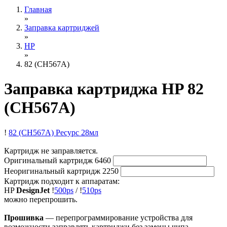
Главная
»
Заправка картриджей
»
HP
»
82 (CH567A)
Заправка картриджа HP 82
(CH567A)
!
82 (CH567A)
Ресурс 28мл
Картридж не заправляется.
Оригинальный картридж
6460
Неоригинальный картридж
2250
Картридж подходит к аппаратам:
HP
DesignJet
!
500ps
/
!
510ps
можно перепрошить.
Прошивка
— перепрограммирование устройства для
возможности заправлять картриджи без замены чипа.