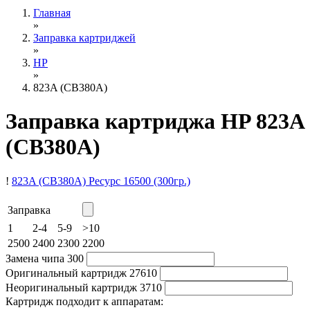
Главная
»
Заправка картриджей
»
HP
»
823A (CB380A)
Заправка картриджа HP 823A
(CB380A)
!
823A (CB380A)
Ресурс 16500
(300гр.)
Заправка
1
2-4
5-9
>10
2500
2400
2300
2200
Замена чипа
300
Оригинальный картридж
27610
Неоригинальный картридж
3710
Картридж подходит к аппаратам: