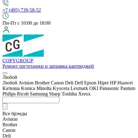
+7 (495) 739-58-52
Пн-Пт с 10:00 до 18:00
COPY
GROUP
Ремонт оргтехники
и заправка картриджей
Любой
Любой
Avision
Brother
Canon
Deli
Dell
Epson
Hiper
HP
Huawei
Катюша
Konica Minolta
Kyocera
Lexmark
OKI
Panasonic
Pantum
Philips
Ricoh
Samsung
Sharp
Toshiba
Xerox
Все брэнды
Avision
Brother
Canon
Deli