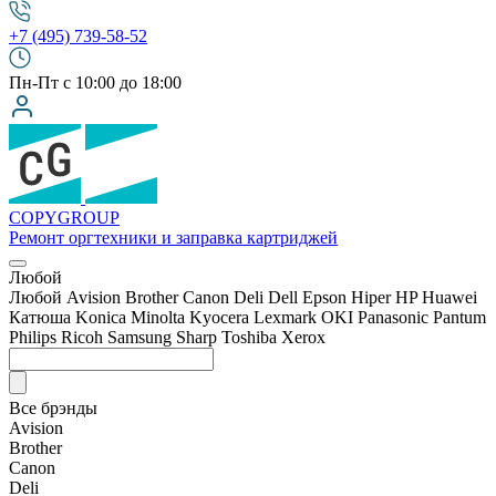
+7 (495) 739-58-52
Пн-Пт с 10:00 до 18:00
COPY
GROUP
Ремонт оргтехники
и заправка картриджей
Любой
Любой
Avision
Brother
Canon
Deli
Dell
Epson
Hiper
HP
Huawei
Катюша
Konica Minolta
Kyocera
Lexmark
OKI
Panasonic
Pantum
Philips
Ricoh
Samsung
Sharp
Toshiba
Xerox
Все брэнды
Avision
Brother
Canon
Deli