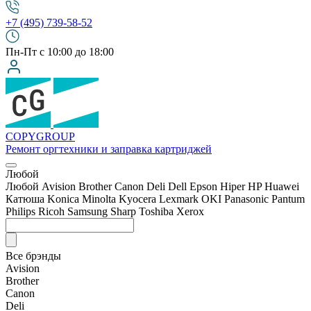
+7 (495) 739-58-52
Пн-Пт с 10:00 до 18:00
COPY
GROUP
Ремонт оргтехники
и заправка картриджей
Любой
Любой
Avision
Brother
Canon
Deli
Dell
Epson
Hiper
HP
Huawei
Катюша
Konica Minolta
Kyocera
Lexmark
OKI
Panasonic
Pantum
Philips
Ricoh
Samsung
Sharp
Toshiba
Xerox
Все брэнды
Avision
Brother
Canon
Deli