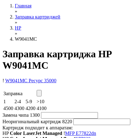
Главная
»
Заправка картриджей
»
HP
»
W9041MC
Заправка картриджа HP
W9041MC
!
W9041MC
Ресурс 35000
Заправка
1
2-4
5-9
>10
4500
4300
4200
4100
Замена чипа
1300
Неоригинальный картридж
8220
Картридж подходит к аппаратам:
HP
Color LaserJet Managed
!
MFP E77822dn