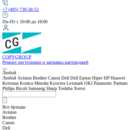
+7 (495) 739-58-52
Пн-Пт с 10:00 до 18:00
COPY
GROUP
Ремонт оргтехники
и заправка картриджей
Любой
Любой
Avision
Brother
Canon
Deli
Dell
Epson
Hiper
HP
Huawei
Катюша
Konica Minolta
Kyocera
Lexmark
OKI
Panasonic
Pantum
Philips
Ricoh
Samsung
Sharp
Toshiba
Xerox
Все брэнды
Avision
Brother
Canon
Deli