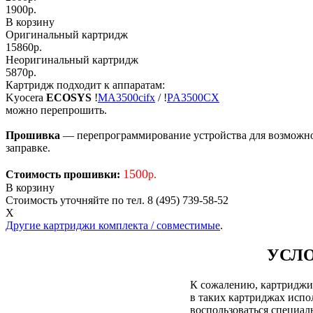
1900
р.
В корзину
Оригинальный картридж
15860р.
Неоригинальный картридж
5870р.
Картридж подходит к аппаратам:
Kyocera
ECOSYS
!
MA3500cifx
/
!
PA3500CX
можно перепрошить.
Прошивка
— перепрограммирование устройства для возможност
заправке.
1500
Стоимость прошивки:
р.
В корзину
Стоимость уточняйте по тел. 8 (495) 739-58-52
X
Другие картриджи комплекта / совместимые
.
УСЛО
К сожалению, картриджи д
в таких картриджах испол
воспользоваться специа