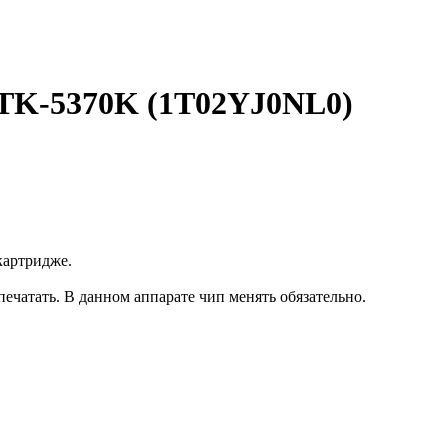
 TK-5370K (1T02YJ0NL0)
картридже.
печатать. В данном аппарате чип менять обязательно.