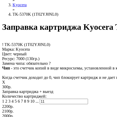
»
Kyocera
»
TK-5370K (1T02YJ0NL0)
Заправка картриджа Kyocera
!
TK-5370K (1T02YJ0NL0)
Марка: Kyocera
Цвет: черный
Ресурс:
7000
(130гр.)
Замена чипа: обязательно
?
Чип
- это счетчик копий в виде микросхемы, установленной в 
Когда счетчик доходит до 0, чип блокирует картридж и не дает 
X
300р.
Заправка картриджа
+ выезд
Количество картриджей:
1
2
3
4
5
6
7
8
9
10
...
2200
р.
2100
р.
2000
р.