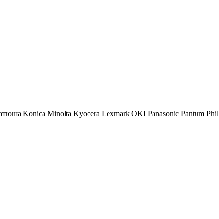
атюша
Konica Minolta
Kyocera
Lexmark
OKI
Panasonic
Pantum
Phil