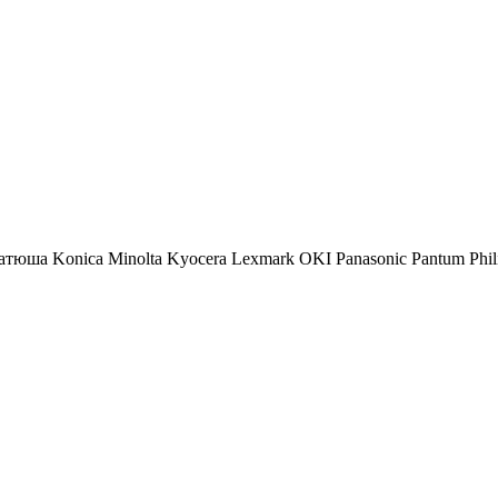
атюша
Konica Minolta
Kyocera
Lexmark
OKI
Panasonic
Pantum
Phil