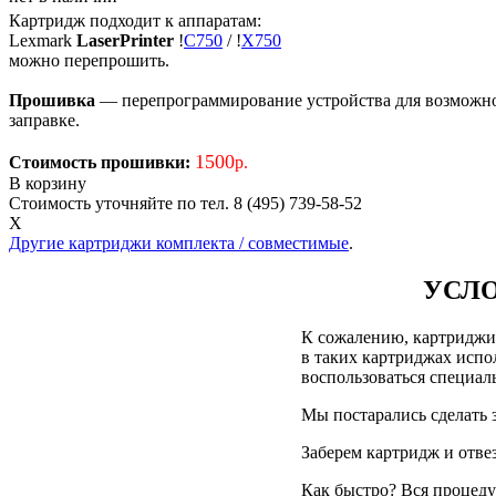
Картридж подходит к аппаратам:
Lexmark
LaserPrinter
!
C750
/
!
X750
можно перепрошить.
Прошивка
— перепрограммирование устройства для возможност
заправке.
1500
Стоимость прошивки:
р.
В корзину
Стоимость уточняйте по тел. 8 (495) 739-58-52
X
Другие картриджи комплекта / совместимые
.
УСЛО
К сожалению, картриджи д
в таких картриджах испол
воспользоваться специа
Мы постарались сделать 
Заберем картридж и отве
Как быстро? Вся процедур