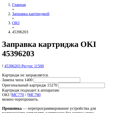
Главная
»
Заправка картриджей
»
OKI
»
45396203
Заправка картриджа OKI
45396203
!
45396203
Ресурс 11500
Картридж не заправляется.
Замена чипа
1400
Оригинальный картридж
15270
Картридж подходит к аппаратам:
OKI
!
MC770
/
!
MC780
можно перепрошить.
Прошивка
— перепрограммирование устройства для
возможности заправлять картриджи без замены чипа.