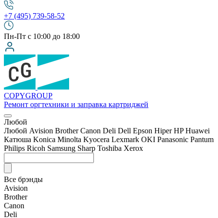
+7 (495) 739-58-52
Пн-Пт с 10:00 до 18:00
COPY
GROUP
Ремонт оргтехники
и заправка картриджей
Любой
Любой
Avision
Brother
Canon
Deli
Dell
Epson
Hiper
HP
Huawei
Катюша
Konica Minolta
Kyocera
Lexmark
OKI
Panasonic
Pantum
Philips
Ricoh
Samsung
Sharp
Toshiba
Xerox
Все брэнды
Avision
Brother
Canon
Deli