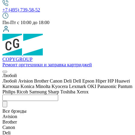
+7 (495) 739-58-52
Пн-Пт с 10:00 до 18:00
COPY
GROUP
Ремонт оргтехники
и заправка картриджей
Любой
Любой
Avision
Brother
Canon
Deli
Dell
Epson
Hiper
HP
Huawei
Катюша
Konica Minolta
Kyocera
Lexmark
OKI
Panasonic
Pantum
Philips
Ricoh
Samsung
Sharp
Toshiba
Xerox
Все брэнды
Avision
Brother
Canon
Deli