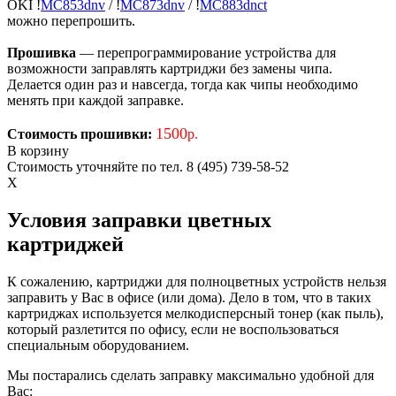
OKI
!
MC853dnv
/
!
MC873dnv
/
!
MC883dnct
можно перепрошить.
Прошивка
— перепрограммирование устройства для
возможности заправлять картриджи без замены чипа.
Делается один раз и навсегда, тогда как чипы необходимо
менять при каждой заправке.
1500
Стоимость прошивки:
р.
В корзину
Стоимость уточняйте по тел. 8 (495) 739-58-52
X
Условия заправки цветных
картриджей
К сожалению, картриджи для полноцветных устройств нельзя
заправить у Вас в офисе (или дома). Дело в том, что в таких
картриджах используется мелкодисперсный тонер (как пыль),
который разлетится по офису, если не воспользоваться
специальным оборудованием.
Мы постарались сделать заправку максимально удобной для
Вас: