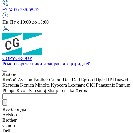
+7 (495) 739-58-52
Пн-Пт с 10:00 до 18:00
COPY
GROUP
Ремонт оргтехники
и заправка картриджей
Любой
Любой
Avision
Brother
Canon
Deli
Dell
Epson
Hiper
HP
Huawei
Катюша
Konica Minolta
Kyocera
Lexmark
OKI
Panasonic
Pantum
Philips
Ricoh
Samsung
Sharp
Toshiba
Xerox
Все брэнды
Avision
Brother
Canon
Deli