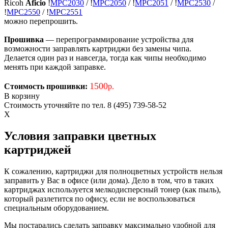
Ricoh
Aficio
!
MPC2030
/
!
MPC2050
/
!
MPC2051
/
!
MPC2530
/
!
MPC2550
/
!
MPC2551
можно перепрошить.
Прошивка
— перепрограммирование устройства для
возможности заправлять картриджи без замены чипа.
Делается один раз и навсегда, тогда как чипы необходимо
менять при каждой заправке.
1500
Стоимость прошивки:
р.
В корзину
Стоимость уточняйте по тел. 8 (495) 739-58-52
X
Условия заправки цветных
картриджей
К сожалению, картриджи для полноцветных устройств нельзя
заправить у Вас в офисе (или дома). Дело в том, что в таких
картриджах используется мелкодисперсный тонер (как пыль),
который разлетится по офису, если не воспользоваться
специальным оборудованием.
Мы постарались сделать заправку максимально удобной для