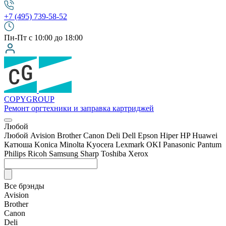
+7 (495) 739-58-52
Пн-Пт с 10:00 до 18:00
COPY
GROUP
Ремонт оргтехники
и заправка картриджей
Любой
Любой
Avision
Brother
Canon
Deli
Dell
Epson
Hiper
HP
Huawei
Катюша
Konica Minolta
Kyocera
Lexmark
OKI
Panasonic
Pantum
Philips
Ricoh
Samsung
Sharp
Toshiba
Xerox
Все брэнды
Avision
Brother
Canon
Deli