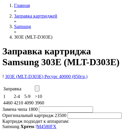
Главная
»
Заправка картриджей
»
Samsung
»
303E (MLT-D303E)
Заправка картриджа
Samsung 303E (MLT-D303E)
!
303E (MLT-D303E)
Ресурс 40000
(850гр.)
Заправка
1
2-4
5-9
>10
4460
4210
4090
3960
Замена чипа
1800
Оригинальный картридж
23500
Картридж подходит к аппаратам:
Samsung
Xpress
!
M4580FX