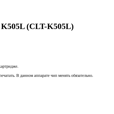
 K505L (CLT-K505L)
картридже.
печатать. В данном аппарате чип менять обязательно.