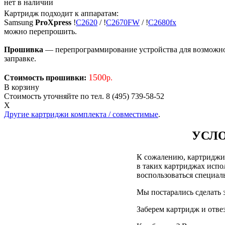
нет в наличии
Картридж подходит к аппаратам:
Samsung
ProXpress
!
C2620
/
!
C2670FW
/
!
C2680fx
можно перепрошить.
Прошивка
— перепрограммирование устройства для возможност
заправке.
1500
Стоимость прошивки:
р.
В корзину
Стоимость уточняйте по тел. 8 (495) 739-58-52
X
Другие картриджи комплекта / совместимые
.
УСЛО
К сожалению, картриджи д
в таких картриджах испол
воспользоваться специа
Мы постарались сделать 
Заберем картридж и отве