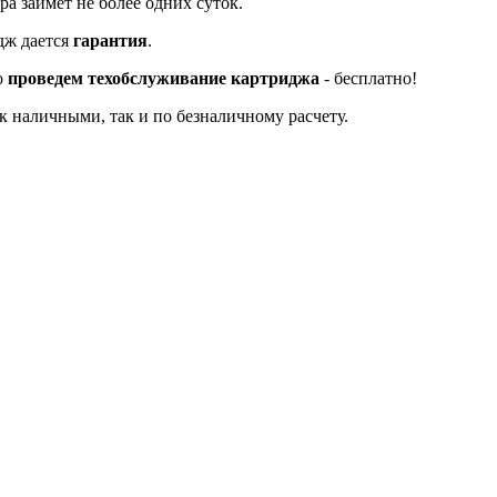
а займет не более одних суток.
дж дается
гарантия
.
о
проведем техобслуживание картриджа
- бесплатно!
к наличными, так и по безналичному расчету.