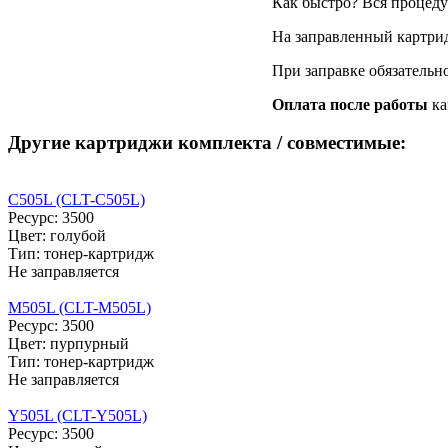
Как быстро? Вся процедур
На заправленный картри
При заправке обязательн
Оплата после работы
ка
Другие картриджи комплекта / совместимые:
C505L (CLT-C505L)
Ресурс: 3500
Цвет: голубой
Тип: тонер-картридж
Не заправляется
M505L (CLT-M505L)
Ресурс: 3500
Цвет: пурпурный
Тип: тонер-картридж
Не заправляется
Y505L (CLT-Y505L)
Ресурс: 3500