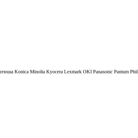
атюша
Konica Minolta
Kyocera
Lexmark
OKI
Panasonic
Pantum
Phil