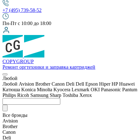
+7 (495) 739-58-52
Пн-Пт с 10:00 до 18:00
COPY
GROUP
Ремонт оргтехники
и заправка картриджей
Любой
Любой
Avision
Brother
Canon
Deli
Dell
Epson
Hiper
HP
Huawei
Катюша
Konica Minolta
Kyocera
Lexmark
OKI
Panasonic
Pantum
Philips
Ricoh
Samsung
Sharp
Toshiba
Xerox
Все брэнды
Avision
Brother
Canon
Deli