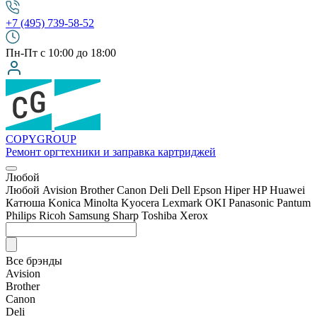
+7 (495) 739-58-52
Пн-Пт с 10:00 до 18:00
COPY
GROUP
Ремонт оргтехники
и заправка картриджей
Любой
Любой
Avision
Brother
Canon
Deli
Dell
Epson
Hiper
HP
Huawei
Катюша
Konica Minolta
Kyocera
Lexmark
OKI
Panasonic
Pantum
Philips
Ricoh
Samsung
Sharp
Toshiba
Xerox
Все брэнды
Avision
Brother
Canon
Deli