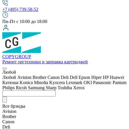
+7 (495) 739-58-52
Пн-Пт с 10:00 до 18:00
COPY
GROUP
Ремонт оргтехники
и заправка картриджей
Любой
Любой
Avision
Brother
Canon
Deli
Dell
Epson
Hiper
HP
Huawei
Катюша
Konica Minolta
Kyocera
Lexmark
OKI
Panasonic
Pantum
Philips
Ricoh
Samsung
Sharp
Toshiba
Xerox
Все брэнды
Avision
Brother
Canon
Deli