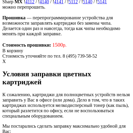
Sharp
MX
!
4112
/
!
4140
/
!
4141
/
!
5112
/
!
5140
/
!
5141
можно перепрошить.
Прошивка
— перепрограммирование устройства для
возможности заправлять картриджи без замены чипа.
Делается один раз и навсегда, тогда как чипы необходимо
менять при каждой заправке.
1500
Стоимость прошивки:
р.
В корзину
Стоимость уточняйте по тел. 8 (495) 739-58-52
X
Условия заправки цветных
картриджей
К сожалению, картриджи для полноцветных устройств нельзя
заправить у Вас в офисе (или дома). Дело в том, что в таких
картриджах используется мелкодисперсный тонер (как пыль),
который разлетится по офису, если не воспользоваться
специальным оборудованием.
Мы постарались сделать заправку максимально удобной для
Вас: