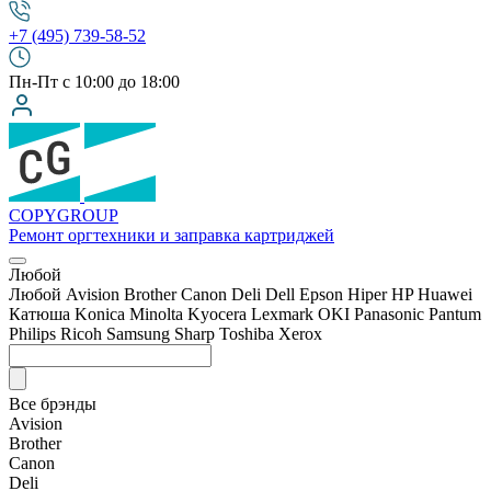
+7 (495) 739-58-52
Пн-Пт с 10:00 до 18:00
COPY
GROUP
Ремонт оргтехники
и заправка картриджей
Любой
Любой
Avision
Brother
Canon
Deli
Dell
Epson
Hiper
HP
Huawei
Катюша
Konica Minolta
Kyocera
Lexmark
OKI
Panasonic
Pantum
Philips
Ricoh
Samsung
Sharp
Toshiba
Xerox
Все брэнды
Avision
Brother
Canon
Deli