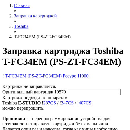
Главная
»
Заправка картриджей
»
Toshiba
»
T-FC34EM (PS-ZT-FC34EM)
Заправка картриджа Toshiba
T-FC34EM (PS-ZT-FC34EM)
!
T-FC34EM (PS-ZT-FC34EM)
Ресурс 11000
Картридж не заправляется.
Оригинальный картридж
10570
Картридж подходит к аппаратам:
Toshiba
E-STUDIO
!
287CS
/
!
347CS
/
!
407CS
можно перепрошить.
Прошивка
— перепрограммирование устройства для
возможности заправлять картриджи без замены чипа.
Делается один раз и навсегда, тогда как чипы необходимо